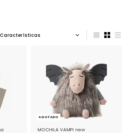
Ordenar
Large
Small
List
AGOTADO
na
MOCHILA VAMPI new