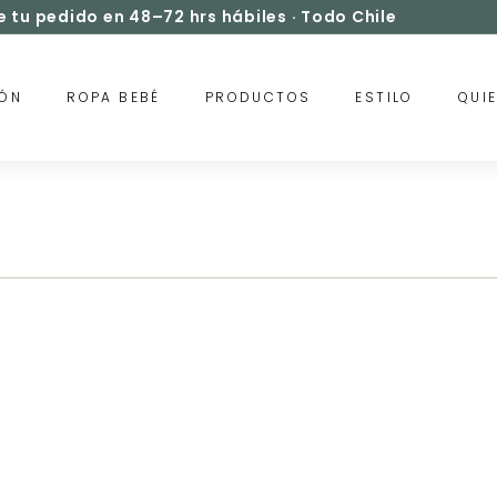
e tu pedido en 48–72 hrs
hábiles · Todo Chile
Hasta 60% OFF
diapositivas
pausa
IÓN
ROPA BEBÉ
PRODUCTOS
ESTILO
QUI