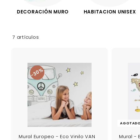
DECORACIÓN MURO
HABITACION UNISEX
7 artículos
30%
A
g
r
e
g
a
r
a
l
c
a
AGOTAD
r
r
Mural Europeo - Eco Vinilo VAN
Mural - 