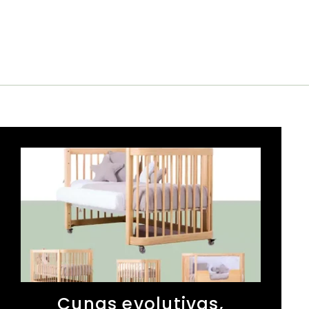
2
9
8
.
0
0
0
Cunas evolutivas,