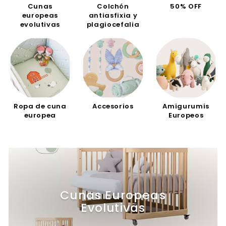
Cunas
Colchón
50% OFF
europeas
antiasfixia y
evolutivas
plagiocefalia
Ropa de cuna
Accesorios
Amigurumis
europea
Europeos
Cunas Europeas
Evolutivas