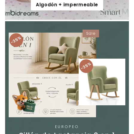
Algodón + impermeable
Sale
35%
35%
EUROPEO