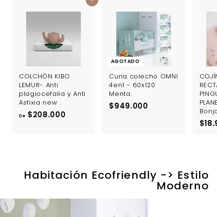
f
i
f
Agregar al carrito
0
e
t
e
r
u
r
t
a
t
a
l
a
AGOTADO
COLCHÓN KIBO
Cuna colecho OMNI
COJÍ
LEMUR- Anti
4en1 - 60x120
RECT
plagiocefalia y Anti
Menta.
PING
Asfixia new .
PLAN
$
$949.000
Bonj
D
$208.000
9
De
$18.
e
4
$
9
2
.
0
0
8
0
Habitación Ecofriendly -> Estilo
.
0
Moderno
0
0
0