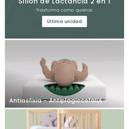
Sillón de Lactancia 2 en 1
Trasforma como quieras
Última unidad
Antiasfixia - AntiplagiocefaliA