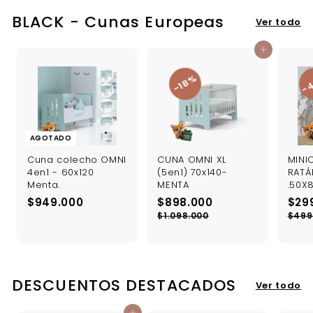
BLACK - Cunas Europeas
Ver todo
Agregar al carrito
18%
AGOTADO
Cuna colecho OMNI
CUNA OMNI XL
MINI
4en1 - 60x120
(5en1) 70x140-
RAT
Menta.
MENTA
.50X
P
P
P
$
$
$949.000
$898.000
$29
r
r
r
9
8
$
$1.098.000
$499
e
e
e
1
4
9
c
c
c
.
9
8
0
i
i
i
.
.
9
o
o
o
8
0
0
d
h
d
DESCUENTOS DESTACADOS
.
Ver todo
e
a
e
0
0
0
o
b
o
0
0
0